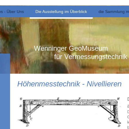
s - Über Uns
Die Ausstellung im Überblick
die Sammlung m
Wenninger GeoMuseum
für Vermessungstechnik un
Höhenmesstechnik - Nivellieren