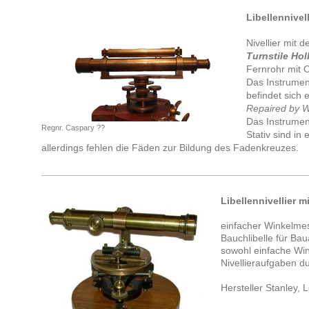
Libellennivel
Nivellier mit 
Turnstile Ho
Fernrohr mit 
Das Instrument
befindet sich 
Repaired by W
Das Instrument
Regnr. Caspary ??
Stativ sind in
allerdings fehlen die Fäden zur Bildung des Fadenkreuzes.
Libellennivellier m
einfacher Winkelmess
Bauchlibelle für Ba
sowohl einfache Wi
Nivellieraufgaben d
Hersteller Stanley,