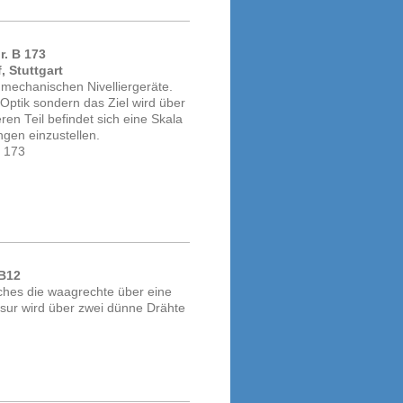
r. B 173
, Stuttgart
 mechanischen Nivelliergeräte.
Optik sondern das Ziel wird über
eren Teil befindet sich eine Skala
ngen einzustellen.
. 173
 B12
lches die waagrechte über eine
Visur wird über zwei dünne Drähte