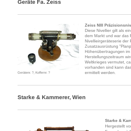
Geräte Fa. Zeiss
Zeiss NIII Präzisionsniv
Diese Nivellier gilt als e
dem Markt und war das F
Nivellieirgeräteserie der
Zusatzausrüstung "Planpa
Höhenübertragungen im 
Herstellungszeitraum wir
Weltkrieges vermutet, c
vorhanden sind kann das
ermittelt werden.
Gerätenr. ?, Koffernr. ?
Starke & Kammerer, Wien
Starke & Ka
Hergestellt v