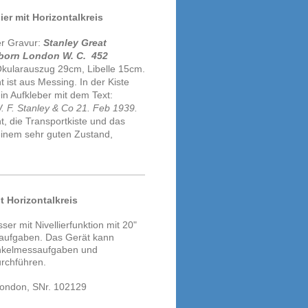
lier mit Horizontalkreis
der Gravur:
Stanley Great
lborn London W. C.
452
Okularauszug 29cm, Libelle 15cm.
 ist aus Messing. In der Kiste
ein Aufkleber mit dem Text:
. F. Stanley & Co 21. Feb 1939.
, die Transportkiste und das
 einem sehr guten Zustand,
it Horizontalkreis
er mit Nivellierfunktion mit 20"
uaufgaben. Das Gerät kann
nkelmessaufgaben und
urchführen.
 London, SNr. 102129