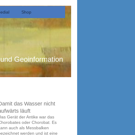
edial
Shop
d Geoinformation
Damit das Wasser nicht
aufwärts läuft
Das Gerät der Antike war das
Chorobates oder Chorobat. Es
kann auch als Messbalken
bezeichnet werden und ist eine