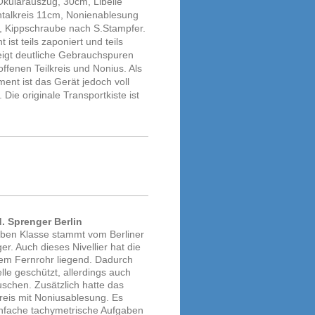
Okularauszug, 30cm, Libelle
talkreis 11cm, Nonienablesung
, Kippschraube nach S.Stampfer.
 ist teils zaponiert und teils
zeigt deutliche Gebrauchspuren
ffenen Teilkreis und Nonius. Als
ument ist das Gerät jedoch voll
. Die originale Transportkiste ist
d. Sprenger Berlin
hoben Klasse stammt vom Berliner
r. Auch dieses Nivellier hat die
dem Fernrohr liegend. Dadurch
lle geschützt, allerdings auch
uschen. Zusätzlich hatte das
kreis mit Noniusablesung. Es
infache tachymetrische Aufgaben