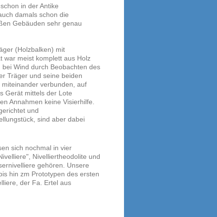
schon in der Antike
auch damals schon die
roßen Gebäuden sehr genau
ger (Holzbalken) mit
 war meist komplett aus Holz
B. bei Wind durch Beobachten des
Der Träger und seine beiden
 miteinander verbunden, auf
 Gerät mittels der Lote
en Annahmen keine Visierhilfe.
gerichtet und
llungstück, sind aber dabei
sen sich nochmal in vier
ivelliere", Nivelliertheodolite und
asernivelliere gehören. Unsere
is hin zm Prototypen des ersten
liere, der Fa. Ertel aus