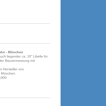
Hahn - München
auch liegender ca. 10" Libelle für
der Bauvermessung mit
n Hersteller von
s München.
 1900