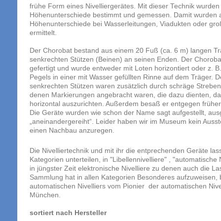
frühe Form eines Nivelliergerätes.
Mit dieser Technik wurden 
Höhenunterschiede bestimmt und gemessen. Damit wurden 
Höhenunterschiede bei Wasserleitungen, Viadukten oder g
ermittelt.
Der Chorobat bestand aus einem 20 Fuß (ca. 6 m) langen Trä
senkrechten Stützen (Beinen) an seinen Enden. Der Chorobat
gefertigt und wurde entweder mit Loten horizontiert oder z. 
Pegels in einer mit Wasser gefüllten Rinne auf dem Träger. 
senkrechten Stützen waren zusätzlich durch schräge Streben
denen Markierungen angebracht waren, die dazu dienten, das
horizontal auszurichten. Außerdem besaß er entgegen früher
Die Geräte wurden wie schon der Name sagt aufgestellt, aus
„aneinandergereiht“. Leider haben wir im Museum kein Ausste
einen Nachbau anzuregen.
Die Nivelliertechnik und mit ihr die entprechenden Geräte las
Kategorien unterteilen, in "Libellennivelliere" , "automatische N
in jüngster Zeit elektronische Nivelliere zu denen auch die L
Sammlung hat in allen Kategorien Besonderes aufzuweisen, b
automatischen Nivelliers vom Pionier der automatischen Nivel
München.
sortiert nach Hersteller