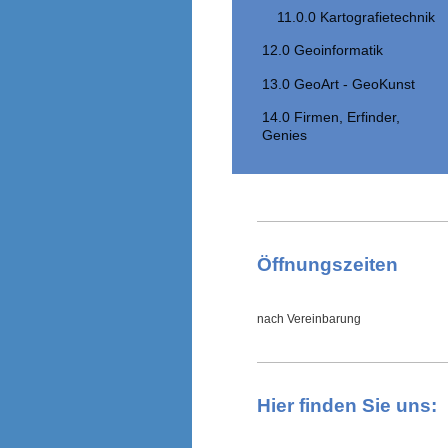
11.0.0 Kartografietechnik
12.0 Geoinformatik
13.0 GeoArt - GeoKunst
14.0 Firmen, Erfinder,
Genies
Öffnungszeiten
nach Vereinbarung
Hier finden Sie uns: