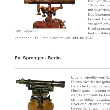
Fernrohr mit 
13cm, Horizon
mit Mikroskop
Das Instrument
brüniert. Es 
vor allem am o
Nivellierinstr
RegNr. Caspary ??
funktionsfähig
vorhanden.
Die Firma existierte von 1866 bis 1940
Fa. Sprenger - Berlin
Libellennivellier von E
Dieses Nivellier der ge
Hersteller Eduard Sprenge
Libelle geschützt unter 
war die empfindliche Libe
nicht so einfach auszuta
Nivellier auch einen Teil
konnte daher auch für e