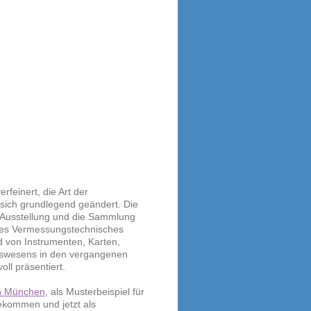
feinert, die Art der
 sich grundlegend geändert. Die
 Ausstellung und die Sammlung
ses Vermessungstechnisches
d von Instrumenten, Karten,
swesens in den vergangenen
ll präsentiert.
on München
, als Musterbeispiel für
bekommen und jetzt als