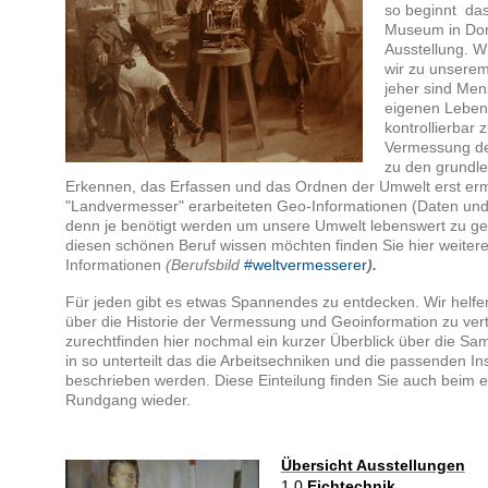
so beginnt da
Museum in Dort
Ausstellung. W
wir zu unserem
jeher sind Me
eigenen Leben
kontrollierbar
Vermessung de
zu den grundle
Erkennen, das Erfassen und das Ordnen der Umwelt erst ermö
"Landvermesser" erarbeiteten Geo-Informationen (Daten und 
denn je benötigt werden um unsere Umwelt lebenswert zu g
diesen schönen Beruf wissen möchten finden Sie hier weiter
Informationen
(Berufsbild
#weltvermesserer
).
Für jeden gibt es etwas Spannendes zu entdecken. Wir helfe
über die Historie der Vermessung und Geoinformation zu vert
zurechtfinden hier nochmal ein kurzer Überblick über die S
in so unterteilt das die Arbeitsechniken und die passenden In
beschrieben werden. Diese Einteilung finden Sie auch beim e
Rundgang wieder.
Übersicht Ausstellungen
1.0
Eichtechnik