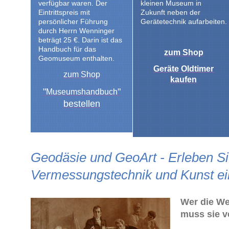
verfügbar waren. Der
kleinen Museum in
Eintrittspreis mit
Zukunft neben der
persönlicher Führung
Gerätetechnik aufarbeiten.
durch Herrn Wenninger
beträgt 25 €. Darin ist das
Handbuch für das
zum Shop
Geomuseum enthalten.
Geräte Oldtimer
zum Shop
kaufen
"
"
Museumshandbuch
bestellen
Geodäsie und GeoArt - Erleben S
Vermessungstechnik und Kunst ei
Wer die Wel
muss sie 