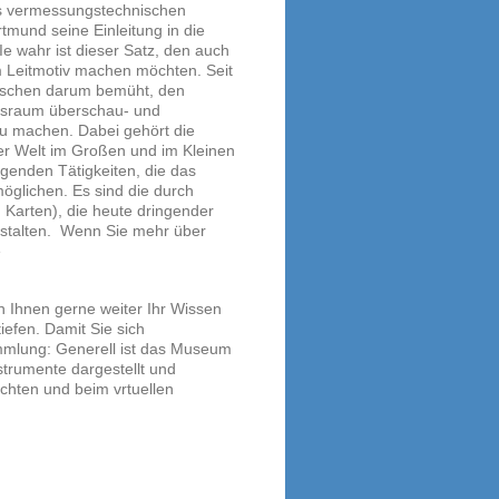
s vermessungstechnischen
mund seine Einleitung in die
Ie wahr ist dieser Satz, den auch
 Leitmotiv machen möchten. Seit
nschen darum bemüht, den
sraum überschau- und
 zu machen. Dabei gehört die
r Welt im Großen und im Kleinen
genden Tätigkeiten, die das
glichen. Es sind die durch
Karten), die heute dringender
estalten. Wenn Sie mehr über
e
n Ihnen gerne weiter Ihr Wissen
iefen. Damit Sie sich
ammlung: Generell ist das Museum
strumente dargestellt und
chten und beim vrtuellen