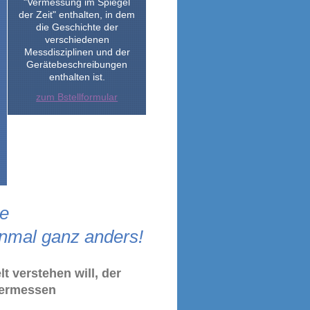
"Vermessung im Spiegel
der Zeit" enthalten, in dem
die Geschichte der
verschiedenen
Messdisziplinen und der
Gerätebeschreibungen
enthalten ist.
zum Bstellformular
ie
nmal ganz anders!
t verstehen will, der
vermessen