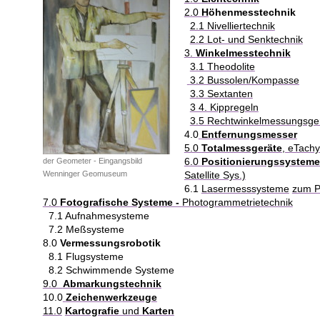
2.0
H
öhenmesstechnik
2.1 Nivelliertechnik
2.2 Lot- und Senktechnik
3.
Winkelmesstechnik
3.1 Theodolite
3.2 Bussolen/Kompasse
3.3 ​Sextanten
3 4. Kippregeln
3.5
Rechtwinkelmessungsge
4.0
Entfernungsmesser
5.0
Totalmessgeräte
, eTach
6.0
Positionierungssystem
der Geometer - Eingangsbild
Wenninger Geomuseum
Satellite Sys.)
6.1
Lasermesssysteme
zum P
7.0
Fotografische Systeme -
Photogrammetrietechnik
7.1 Aufnahmesysteme
7.2 Meßsysteme
8.0
Vermessungsrobotik
8.1 Flugsysteme
8.2 Schwimmende Systeme
9.0
Abmarkungstechnik
10.0
Zeichenwerkzeuge
11.0
Kartografie
und
Karten