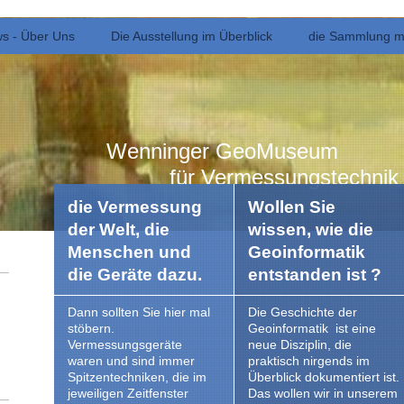
s - Über Uns
Die Ausstellung im Überblick
die Sammlung m
Wenninger GeoMuseum
für Vermessungstechnik un
die Vermessung
Wollen Sie
der Welt, die
wissen, wie die
Menschen und
Geoinformatik
die Geräte dazu.
entstanden ist ?
Dann sollten Sie hier mal
Die Geschichte der
stöbern.
Geoinformatik ist eine
Vermessungsgeräte
neue Disziplin, die
waren und sind immer
praktisch nirgends im
Spitzentechniken, die im
Überblick dokumentiert ist.
jeweiligen Zeitfenster
Das wollen wir in unserem