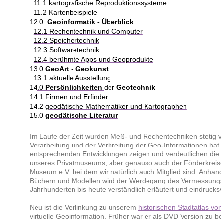
11.1 kartografische Reproduktionssysteme
11.2 Kartenbeispiele
12.0
.
Geoinformatik
- Überblick
12.1 Rechentechnik und Computer
12.2 Speichertechnik
12.3 Softwaretechnik
12.4 berühmte Apps und Geoprodukte
13.0
GeoArt
-
Geokunst
13.1
aktuelle Ausstellung
14
.0
Persönlichkeiten
der
Geotechnik
14.1
Firmen und Erfinde
r
14.2
geodätische Mathematiker und Kartographen
15.0
geodätische Literatur
Im Laufe der Zeit wurden Meß- und Rechentechniken stetig ver
Verarbeitung und der Verbreitung der Geo-Informationen hat
entsprechenden Entwicklungen zeigen und verdeutlichen die
unseres Privatmuseums, aber genauso auch der Förderkrei
Museum e.V. bei dem wir natürlich auch Mitglied sind. Anhan
Büchern und Modellen wird der Werdegang des Vermessung
Jahrhunderten bis heute verständlich erläutert und eindrucksvo
Neu ist die Verlinkung zu unserem
historischen Stadtatlas v
virtuelle Geoinformation. Früher war er als DVD Version zu 